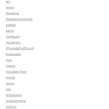
etc
ン
event
facebook
flash&ActionScript
gadget
game
hardware
instagram
iPhone&iPodTouch
kuwasawa
mac
memo
movable Type
movie
music
osx
processing
programming
python