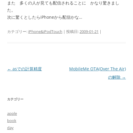
また 多くの人が見ても配信されることに かなり驚きまし
た。
次に驚くとしたらiPhoneから配信かな…
カテゴリー:
iPhone&iPodTouch
| 投稿日:
2009-01-21
|
投
←
asでの計算精度
MobileMe OTA(Over The Air)
稿
の解除
→
ナ
ビ
カテゴリー
ゲ
ー
apple
シ
book
ョ
day