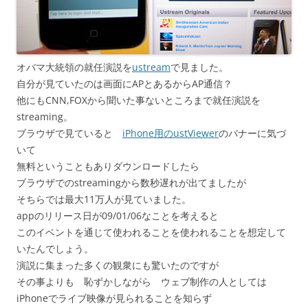
オバマ大統領の就任演説を
ustream
で見ました。
自分が見ていたのは画面にAPとあるからAP通信？
他にもCNN,FOXから聞いた事ないところまで就任演説を
streaming。
ブラウザで見ていると
iPhone用のustViewer
のバナーに気づ
いて
無料ということもありダウンロードしたら
ブラウザでのstreamingから数秒遅れが出てましたが
そちらでは最大11万人が見ていました。
appのリリース日が09/01/06なことを考えると
このイベントを通じて使われることを使われることを想定して
いたんでしょう。
演説に集まった多くの観衆にも驚いたのですが
その事よりも 恥ずかしながら ウェブ制作の人としては
iPhoneでライブ映像が見られることを知らず