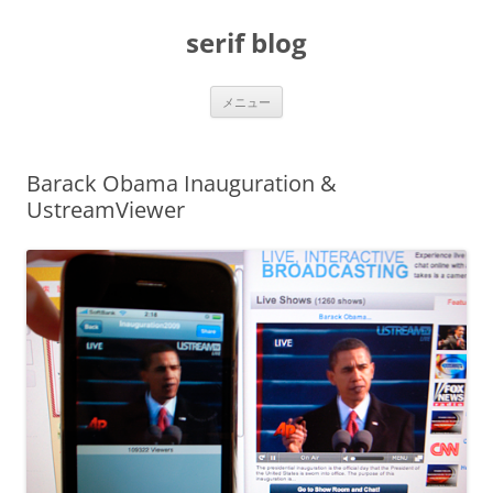
コ
ン
serif blog
テ
ン
ツ
へ
ス
メニュー
キ
ッ
プ
Barack Obama Inauguration &
UstreamViewer