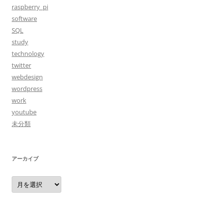
raspberry_pi
software
SQL
study
technology
twitter
webdesign
wordpress
work
youtube
未分類
アーカイブ
ア
ー
カ
イ
ブ