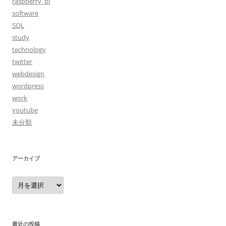
raspberry_pi
software
SQL
study
technology
twitter
webdesign
wordpress
work
youtube
未分類
アーカイブ
ア
ー
カ
イ
ブ
最近の投稿