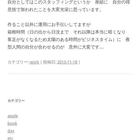
自分としてはこのスタッフィングというか 座組に 自分の得
意技で加われたことを大変光栄に思っています。
作ること以外に運用にお手伝いしてますが
箱根時間（日の出から日没まで それ以降は本当に暗くなり
客足がなくなるため太陽のある時間がビジネスタイム）に 夜
型人間の自分が合わせるのが 意外に大変です….
カテゴリー:
work
| 投稿日:
2013-11-18
|
カテゴリー
apple
book
day
etc