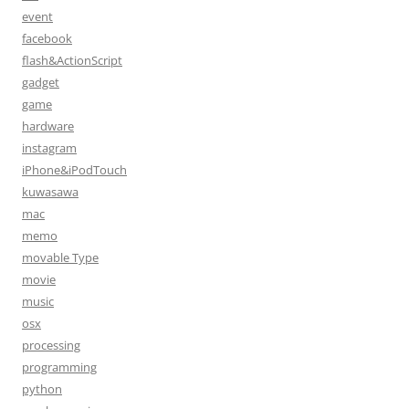
event
facebook
flash&ActionScript
gadget
game
hardware
instagram
iPhone&iPodTouch
kuwasawa
mac
memo
movable Type
movie
music
osx
processing
programming
python