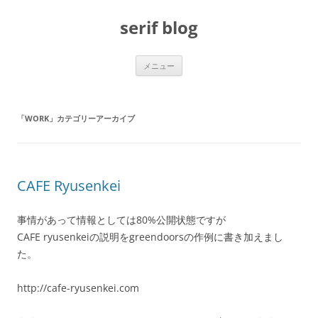
コ
ン
serif blog
テ
ン
ツ
へ
ス
メニュー
キ
ッ
プ
「
WORK
」カテゴリーアーカイブ
CAFE Ryusenkei
事情があって情報としては80%公開状態ですが
CAFE ryusenkeiの説明をgreendoorsの作例に書き加えまし
た。
http://cafe-ryusenkei.com