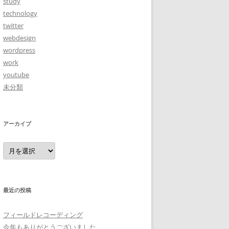
study
technology
twitter
webdesign
wordpress
work
youtube
未分類
アーカイブ
ア
ー
カ
イ
ブ
最近の投稿
フィールドレコーディング
今年もありがとうございました