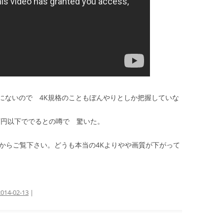
にないので 4K規格のこともぼんやりとしか把握していな
万円以下ででるとの噂で 驚いた。
してからご覧下さい。どうも本当の4Kよりやや画質が下がって
2014-02-13
|