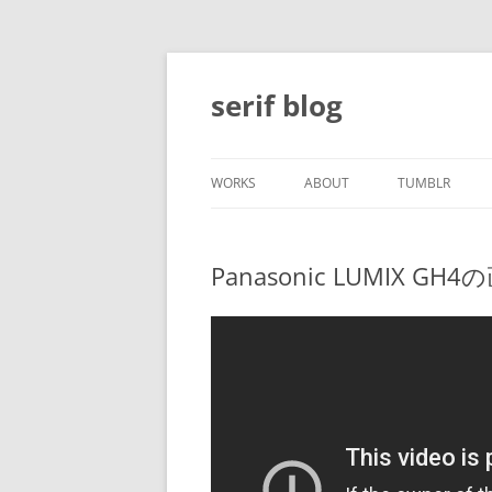
コ
ン
テ
serif blog
ン
ツ
へ
ス
キ
ッ
WORKS
ABOUT
TUMBLR
プ
Panasonic LUMIX G