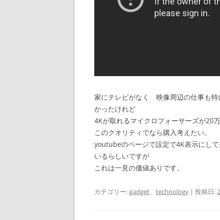
家にテレビがなく 映像周辺の仕事も特
かったけれど
4Kが取れるマイクロフォーサーズが20
このクオリティでなら購入考えたい。
youtubeのページで設定で4K表示に
いるらしいですが
これは一見の価値ありです。
カテゴリー:
gadget
、
technology
| 投稿日: