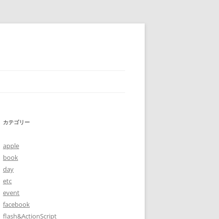
カテゴリー
apple
book
day
etc
event
facebook
flash&ActionScript