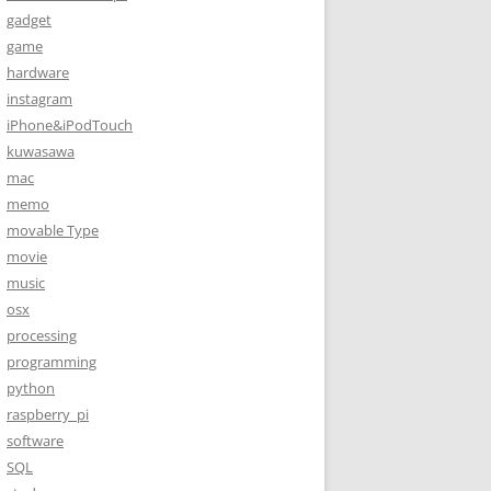
gadget
game
hardware
instagram
iPhone&iPodTouch
kuwasawa
mac
memo
movable Type
movie
music
osx
processing
programming
python
raspberry_pi
software
SQL