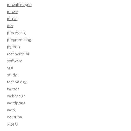
movable Type
movie
music
osx
processing
programming
python
raspberry_pi
software
SQL
study
technology
twitter
webdesign
wordpress
work
youtube
未分類