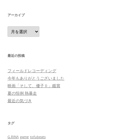
アーカイブ
ア
ー
カ
イ
ブ
最近の投稿
フィールドレコーディング
今年もありがとうございました
映画「そして、優子Ⅱ」鑑賞
夏の恒例 熱暴走
最近の気づき
タグ
G.RINA
game
tofubeats