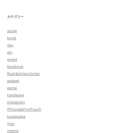
稿
ナ
カテゴリー
ビ
ゲ
apple
ー
book
シ
day
etc
ョ
event
ン
facebook
flash&ActionScript
gadget
game
hardware
instagram
iPhone&iPodTouch
kuwasawa
mac
memo