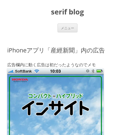
コ
ン
serif blog
テ
ン
ツ
へ
ス
メニュー
キ
ッ
プ
iPhoneアプリ「産經新聞」内の広告
広告欄内に動く広告は初だったようなのでメモ