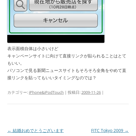
表示面積自体は小さいけど
キャンペーンサイトに向けて直接リンクが貼られることはとて
もいい。
パソコンで見る新聞ニュースサイトもそろそろ全角をやめて直
接リンクを貼ってもいいタイミングなのでは？
カテゴリー:
iPhone&iPodTouch
| 投稿日:
2009-11-26
|
投
←
結婚おめでとうございます
FITC Tokyo 2009
→