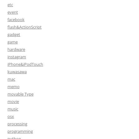
etc
ン
event
facebook
flash&ActionScript
gadget
game
hardware
instagram
iPhone&iPodTouch
kuwasawa
mac
memo
movable Type
movie
music
osx
processing
programming
python