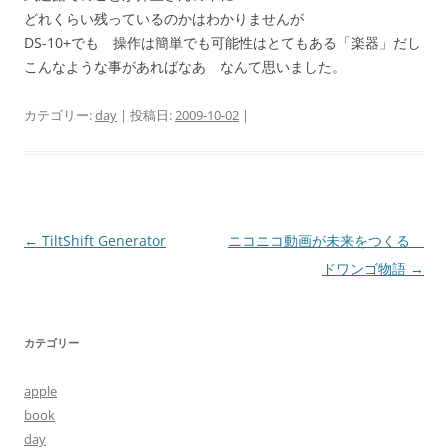
どれくらい残っているのかはわかりませんが
DS-10+でも 操作は簡単でも可能性はとてもある「楽器」だし
こんなような事があればなあ なんて思いました。
カテゴリー:
day
| 投稿日:
2009-10-02
|
投
←
TiltShift Generator
ニコニコ動画が未来をつくる
稿
ドワンゴ物語
→
ナ
ビ
カテゴリー
ゲ
ー
apple
シ
book
ョ
day