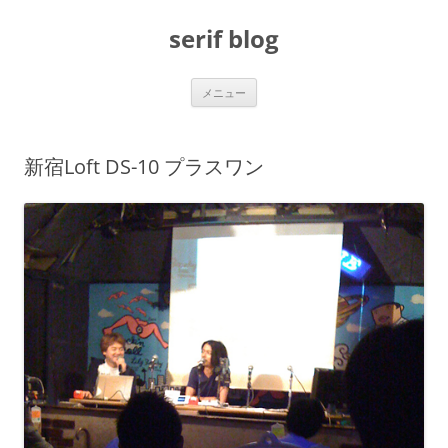
コ
ン
serif blog
テ
ン
ツ
へ
ス
メニュー
キ
ッ
プ
新宿Loft DS-10 プラスワン