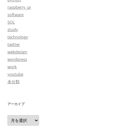
raspberry_pi
software
SQL
study
technology
twitter
webdesign
wordpress
work
youtube
未分類
アーカイブ
ア
ー
カ
イ
ブ