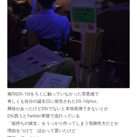
無印(DS-10)をろくに触っていなかった罪悪感で
奇しくも自分の誕生日に発売されたDS-10plus。
興味があったけどDSiでないと本領発揮できないとか
DSi買うとTwitter界隈で流行っている
「縦持ちの彼女」をうっかり作ってしまう危険性大だとか
理由をつけて ほおって置いたけど