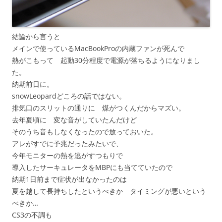
結論から言うと
メインで使っているMacBookProの内蔵ファンが死んで
熱がこもって 起動30分程度で電源が落ちるようになりまし
た。
納期前日に。
snowLeopardどころの話ではない。
排気口のスリットの通りに 煤がつくんだからマズい。
去年夏頃に 変な音がしていたんだけど
そのうち音もしなくなったので放っておいた。
アレがすでに予兆だったみたいで、
今年モニターの熱を逃がすつもりで
導入したサーキュレータをMBPにも当てていたので
納期1日前まで症状が出なかったのは
夏を越して長持ちしたというべきか タイミングが悪いという
べきか…
CS3の不調も