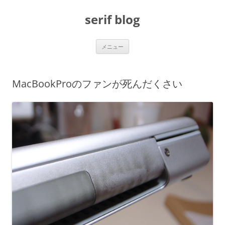
コ
ン
serif blog
テ
ン
ツ
へ
ス
メニュー
キ
ッ
プ
MacBookProのファンが死んだくさい