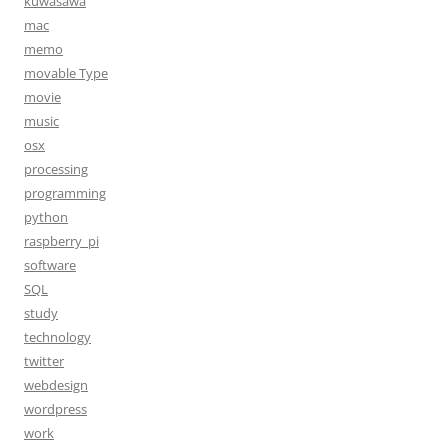
kuwasawa
mac
memo
movable Type
movie
music
osx
processing
programming
python
raspberry_pi
software
SQL
study
technology
twitter
webdesign
wordpress
work