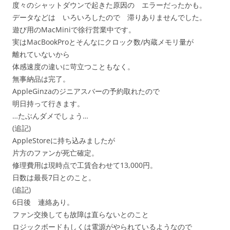
度々のシャットダウンで起きた原因の エラーだったかも。
データなどは いろいろしたので 滞りありませんでした。
遊び用のMacMiniで徐行営業中です。
実はMacBookProとそんなにクロック数/内蔵メモリ量が
離れていないから
体感速度の違いに苛立つこともなく。
無事納品は完了。
AppleGinzaのジニアスバーの予約取れたので
明日持って行きます。
…たぶんダメでしょう…
(追記)
AppleStoreに持ち込みましたが
片方のファンが死亡確定。
修理費用は現時点で工賃合わせて13,000円。
日数は最長7日とのこと。
(追記)
6日後 連絡あり。
ファン交換しても故障は直らないとのこと
ロジックボードもしくは電源がやられているようなので