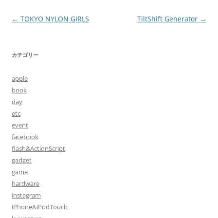
投
←
TOKYO NYLON GIRLS
TiltShift Generator
→
稿
ナ
カテゴリー
ビ
ゲ
apple
ー
book
シ
day
etc
ョ
event
ン
facebook
flash&ActionScript
gadget
game
hardware
instagram
iPhone&iPodTouch