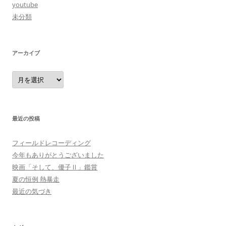
youtube
未分類
アーカイブ
ア
ー
カ
イ
ブ
最近の投稿
フィールドレコーディング
今年もありがとうございました
映画「そして、優子Ⅱ」鑑賞
夏の恒例 熱暴走
最近の気づき