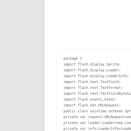
package {

import flash.display.Sprite;

import flash.display.Loader;

import flash.display.LoaderInfo;

import flash.text.TextField;

import flash.text.TextFormat;

import flash.text.TextFieldAutoSi
import flash.events.Event;

import flash.net.URLRequest;

public class unixtime extends Spr
private var request:URLRequest=ne
private var loader:Loader=new Loa
private var info:LoaderInfo=loade