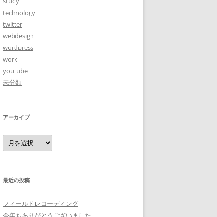
study
technology
twitter
webdesign
wordpress
work
youtube
未分類
アーカイブ
ア
ー
カ
イ
ブ
最近の投稿
フィールドレコーディング
今年もありがとうございました