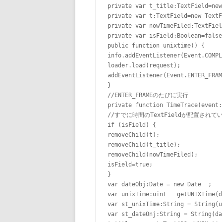
private var t_title:TextField=new
private var t:TextField=new TextF
private var nowTimeFiled:TextFiel
private var isField:Boolean=false
public function unixtime() {

info.addEventListener(Event.COMPL
loader.load(request);

addEventListener(Event.ENTER_FRAM
}

//ENTER_FRAMEのたびに実行

private function TimeTrace(event:
//すでに時間のTextFieldが配置されて
if (isField) {

removeChild(t);

removeChild(t_title);

removeChild(nowTimeFiled);

isField=true;

}

var dateObj:Date = new Date  ;

var unixTime:uint = getUNIXTime(d
var st_unixTime:String = String(u
var st_dateOnj:String = String(da