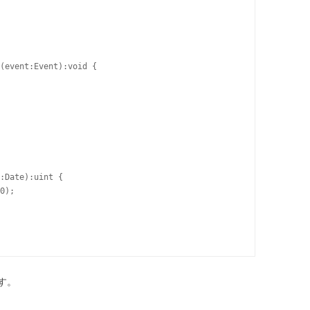
(event:Event):void {

:Date):uint {

0);

す。