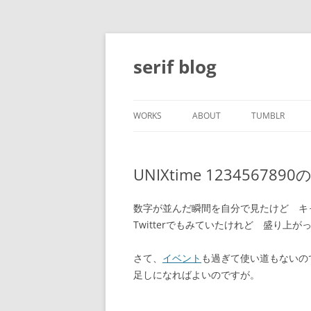
コ
ン
テ
serif blog
ン
ツ
へ
ス
キ
ッ
WORKS
ABOUT
TUMBLR
プ
UNIXtime 12345678
数字が並んだ瞬間を自分で見たけど キ
Twitterでもみていたけれど 盛り上が
さて、
イベント
も過ぎて使い道もないので
足しになればよいのですが。