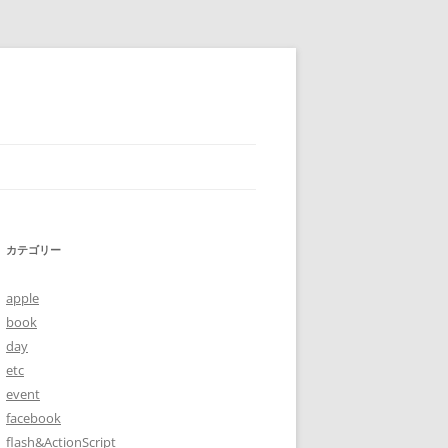
カテゴリー
apple
book
day
etc
event
facebook
flash&ActionScript