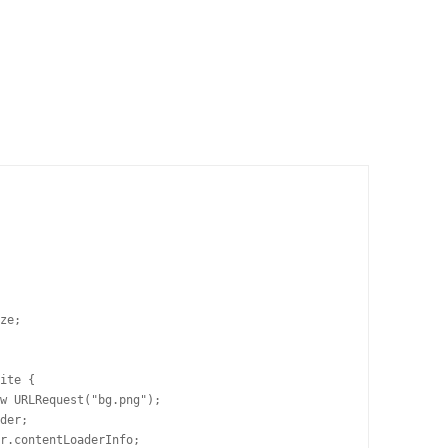
ze;

ite {

w URLRequest("bg.png");

der;

r.contentLoaderInfo;
