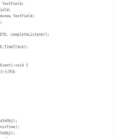
 TextField;

ield;

d=new TextField;

;

ETE, completeListener);

E,TimeTrace);

Event):void {

いたら消去

ateObj);

nixTime);

teObj);
