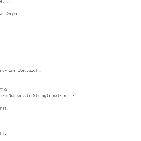
e:");

ateOnj);

nowTimeFiled.width;

する

ize:Number,str:String):TextField {

mat;

FT;
