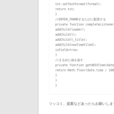
txt.setTextFormat(format);

return txt;

}

//ENTER_FRAMEするたびに配置する

private function completeListener
addChild(loader);

addChild(t);

addChild(t_title);

addChild(nowTimeFiled);

isField=true;

}

//まるめた値を返す

private function getUNIXTime(date
return Math.floor(date.time / 100
}

}

ツッコミ、提案などあったらお願いしま