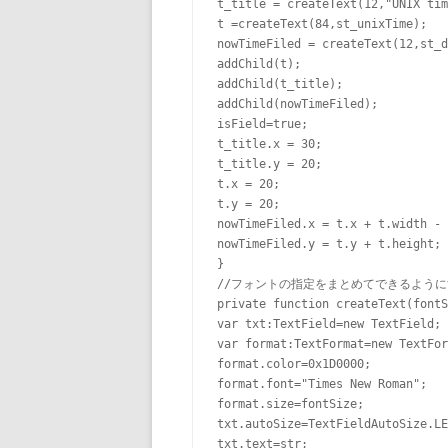
t_title = createText(12,"UNIX tim
t =createText(84,st_unixTime);

nowTimeFiled = createText(12,st_d
addChild(t);

addChild(t_title);

addChild(nowTimeFiled);

isField=true;

t_title.x = 30;

t_title.y = 20;

t.x = 20;

t.y = 20;

nowTimeFiled.x = t.x + t.width - 
nowTimeFiled.y = t.y + t.height;

}

//フォントの指定をまとめてできるように
private function createText(fontS
var txt:TextField=new TextField;

var format:TextFormat=new TextFor
format.color=0x1D0000;

format.font="Times New Roman";

format.size=fontSize;

txt.autoSize=TextFieldAutoSize.LE
txt.text=str;
