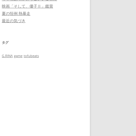
映画「そして、優子Ⅱ」鑑賞
夏の恒例 熱暴走
最近の気づき
タグ
G.RINA
game
tofubeats