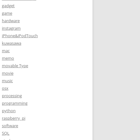
gadget
game
hardware
instagram
iPhone&iPodTouch
kuwasawa
mac
memo
movable Type
movie
music
osx
processing
programming
python
raspberry_pi
software
SQL