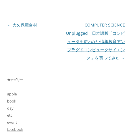
投
←
大久保屋台村
COMPUTER SCIENCE
稿
Unplugged 日本語版「コンピ
ナ
ュータを使わない情報教育アン
ビ
プラグドコンピュータサイエン
ゲ
ス」を買ってみた
→
ー
シ
カテゴリー
ョ
ン
apple
book
day
etc
event
facebook