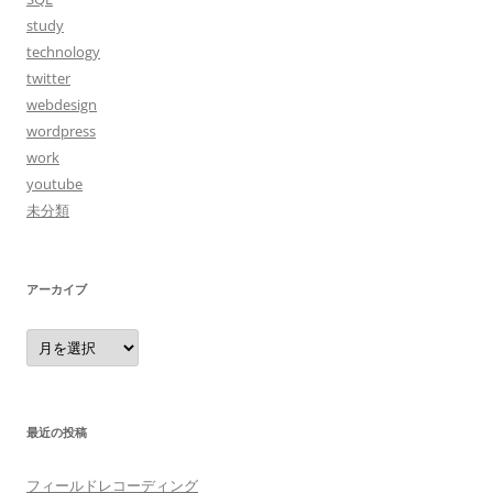
study
technology
twitter
webdesign
wordpress
work
youtube
未分類
アーカイブ
ア
ー
カ
イ
ブ
最近の投稿
フィールドレコーディング