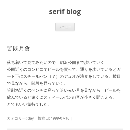
コ
ン
serif blog
テ
ン
ツ
へ
ス
メニュー
キ
ッ
プ
皆既月食
落ち着いて見てみたいので 駒沢公園まで歩いていく
公園近くのコンビニでビールを買って、通りを歩いているとガ
ード下にスチールパン（？）のデュオが演奏をしている。横目
で見ながら、階段を昇っていく。
管制塔近くのベンチに座って暗い赤い月を見ながら、ビールを
飲んでいると遠くにスティールパンの音が小さく聞こえる。
とてもいい気持でした。
カテゴリー:
day
| 投稿日:
1999-07-16
|