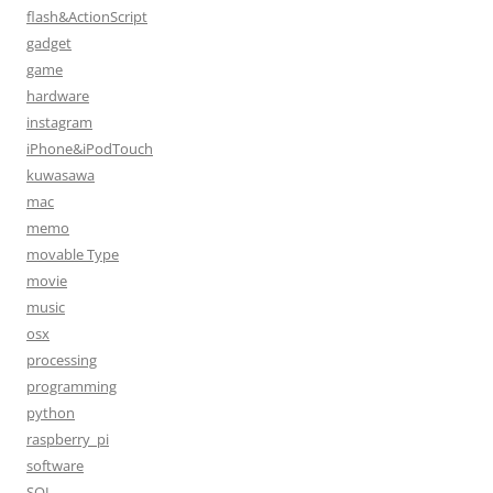
flash&ActionScript
gadget
game
hardware
instagram
iPhone&iPodTouch
kuwasawa
mac
memo
movable Type
movie
music
osx
processing
programming
python
raspberry_pi
software
SQL