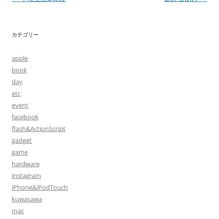
稿
ナ
カテゴリー
ビ
ゲ
apple
ー
book
シ
day
etc
ョ
event
ン
facebook
flash&ActionScript
gadget
game
hardware
instagram
iPhone&iPodTouch
kuwasawa
mac