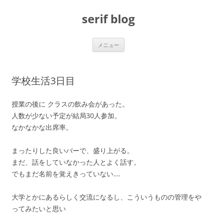
コ
ン
serif blog
テ
ン
ツ
へ
ス
メニュー
キ
ッ
プ
学校生活3日目
授業の後に クラスの飲み会があった。
人数が少ない予定が結局30人参加。
なかなかな出席率。
まったりした良いバーで、盛り上がる。
まだ、話をしていなかった人とよく話す。
でもまだ名前を覚えきっていない….
大学とかにあるらしく交流になるし、こういうものの管理をや
ってみたいと思い