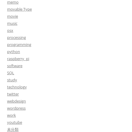
memo
movable Type
movie
music
osx
processing
programming
python
raspberry_pi
software
SQL
study
technology
twitter
webdesign
wordpress
work
youtube
未分類