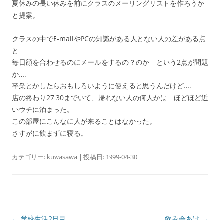
夏休みの長い休みを前にクラスのメーリングリストを作ろうか
と提案。
クラスの中でE-mailやPCの知識がある人とない人の差がある点
と
毎日顔を合わせるのにメールをするの？のか という2点が問題
か….
卒業とかしたらおもしろいように使えると思うんだけど….
店の終わり27:30までいて、帰れない人の何人かは ほどほど近
いウチに泊まった。
この部屋にこんなに人が来ることはなかった。
さすがに飲まずに寝る。
カテゴリー:
kuwasawa
| 投稿日:
1999-04-30
|
投
←
学校生活2日目
飲み会あけ
→