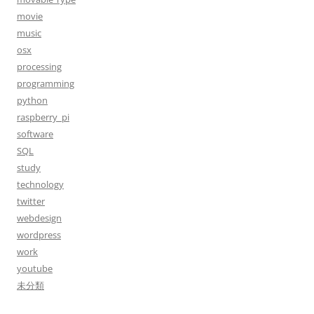
movie
music
osx
processing
programming
python
raspberry_pi
software
SQL
study
technology
twitter
webdesign
wordpress
work
youtube
未分類