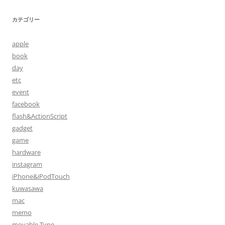
ナ
カテゴリー
ビ
ゲ
apple
ー
book
シ
day
etc
ョ
event
ン
facebook
flash&ActionScript
gadget
game
hardware
instagram
iPhone&iPodTouch
kuwasawa
mac
memo
movable Type