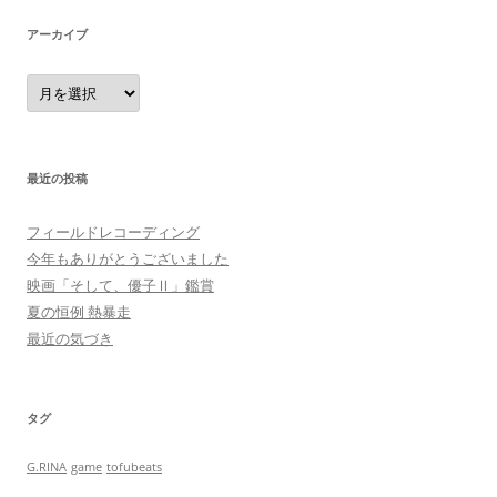
アーカイブ
ア
ー
カ
イ
ブ
最近の投稿
フィールドレコーディング
今年もありがとうございました
映画「そして、優子Ⅱ」鑑賞
夏の恒例 熱暴走
最近の気づき
タグ
G.RINA
game
tofubeats