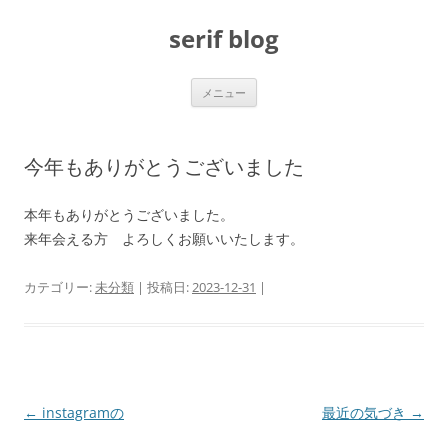
コ
ン
serif blog
テ
ン
ツ
へ
ス
メニュー
キ
ッ
プ
今年もありがとうございました
本年もありがとうございました。
来年会える方 よろしくお願いいたします。
カテゴリー:
未分類
| 投稿日:
2023-12-31
|
投
←
instagramの
最近の気づき
→
稿