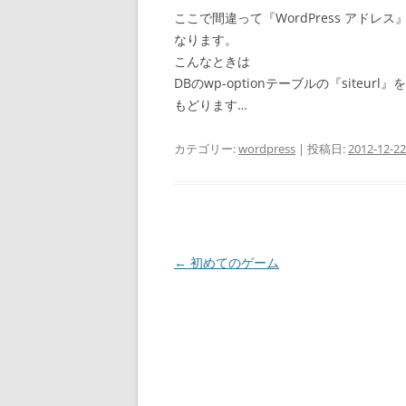
ここで間違って『WordPress アド
なります。
こんなときは
DBのwp-optionテーブルの『siteu
もどります…
カテゴリー:
wordpress
| 投稿日:
2012-12-22
投
←
初めてのゲーム
稿
ナ
ビ
ゲ
ー