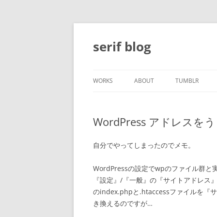
コ
ン
テ
serif blog
ン
ツ
へ
ス
キ
ッ
WORKS
ABOUT
TUMBLR
プ
WordPress アドレ
自分でやってしまったのでメモ。
WordPressの設定でwpのファイル
『設定』/『一般』の『サイトアドレス』を
のindex.phpと.htaccessファ
き換えるのですが…