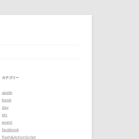
カテゴリー
apple
book
day
etc
event
facebook
flash&ActionScript