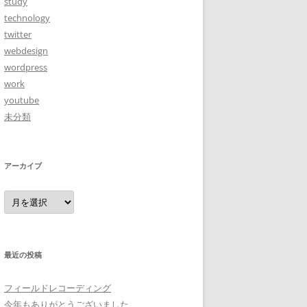
study
technology
twitter
webdesign
wordpress
work
youtube
未分類
アーカイブ
ア
ー
カ
イ
ブ
最近の投稿
フィールドレコーディング
今年もありがとうございました