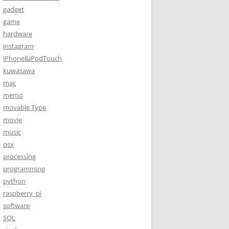
gadget
game
hardware
instagram
iPhone&iPodTouch
kuwasawa
mac
memo
movable Type
movie
music
osx
processing
programming
python
raspberry_pi
software
SQL